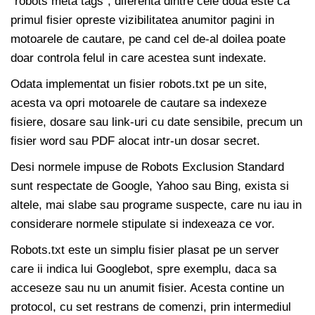
“robots meta tags”, diferenta dintre cele doua este ca
primul fisier opreste vizibilitatea anumitor pagini in
motoarele de cautare, pe cand cel de-al doilea poate
doar controla felul in care acestea sunt indexate.
Odata implementat un fisier robots.txt pe un site,
acesta va opri motoarele de cautare sa indexeze
fisiere, dosare sau link-uri cu date sensibile, precum un
fisier word sau PDF alocat intr-un dosar secret.
Desi normele impuse de Robots Exclusion Standard
sunt respectate de Google, Yahoo sau Bing, exista si
altele, mai slabe sau programe suspecte, care nu iau in
considerare normele stipulate si indexeaza ce vor.
Robots.txt este un simplu fisier plasat pe un server
care ii indica lui Googlebot, spre exemplu, daca sa
acceseze sau nu un anumit fisier. Acesta contine un
protocol, cu set restrans de comenzi, prin intermediul