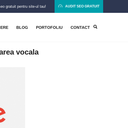
o gratuit pentru site-ul tau!
AUDIT SEO GRATUIT
IERE
BLOG
PORTOFOLIU
CONTACT
area vocala