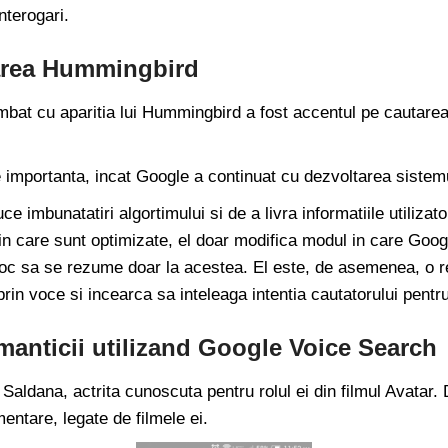
nterogari.
zarea Hummingbird
mbat cu aparitia lui Hummingbird a fost accentul pe cautarea
e importanta, incat Google a continuat cu dezvoltarea sistem
ce imbunatatiri algortimului si de a livra informatiile utiliza
n care sunt optimizate, el doar modifica modul in care Googl
 loc sa se rezume doar la acestea. El este, de asemenea, o r
rin voce si incearca sa inteleaga intentia cautatorului pentru 
manticii utilizand Google Voice Search
ldana, actrita cunoscuta pentru rolul ei din filmul Avatar.
entare, legate de filmele ei.