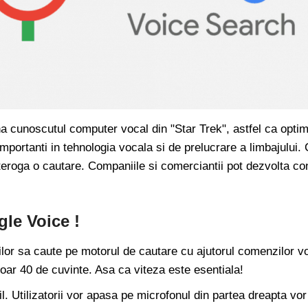
a cunoscutul computer vocal din "Star Trek", astfel ca opti
 importanti in tehnologia vocala si de prelucrare a limbajului
roga o cautare. Companiile si comerciantii pot dezvolta conti
le Voice !
ilor sa caute pe motorul de cautare cu ajutorul comenzilor vo
doar 40 de cuvinte. Asa ca viteza este esentiala!
 Utilizatorii vor apasa pe microfonul din partea dreapta vor