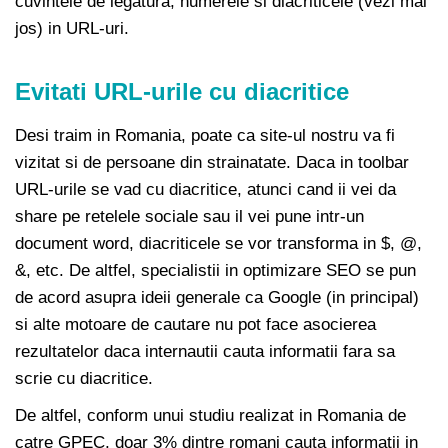
cuvintele de legatura, numerele si diacriticele (vezi mai
jos) in URL-uri.
Evitati URL-urile cu diacritice
Desi traim in Romania, poate ca site-ul nostru va fi
vizitat si de persoane din strainatate. Daca in toolbar
URL-urile se vad cu diacritice, atunci cand ii vei da
share pe retelele sociale sau il vei pune intr-un
document word, diacriticele se vor transforma in $, @,
&, etc. De altfel, specialistii in optimizare SEO se pun
de acord asupra ideii generale ca Google (in principal)
si alte motoare de cautare nu pot face asocierea
rezultatelor daca internautii cauta informatii fara sa
scrie cu diacritice.
De altfel, conform unui studiu realizat in Romania de
catre GPEC, doar 3% dintre romani cauta informatii in