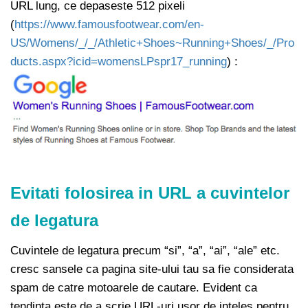
URL lung, ce depaseste 512 pixeli
(
https://www.famousfootwear.com/en-
US/Womens/_/_/Athletic+Shoes~Running+Shoes/_/Pro
ducts.aspx?icid=womensLPspr17_running
) :
Evitati folosirea in URL a cuvintelor
de legatura
Cuvintele de legatura precum “si”, “a”, “ai”, “ale” etc.
cresc sansele ca pagina site-ului tau sa fie considerata
spam de catre motoarele de cautare. Evident ca
tendinta este de a scrie URL-uri usor de inteles pentru