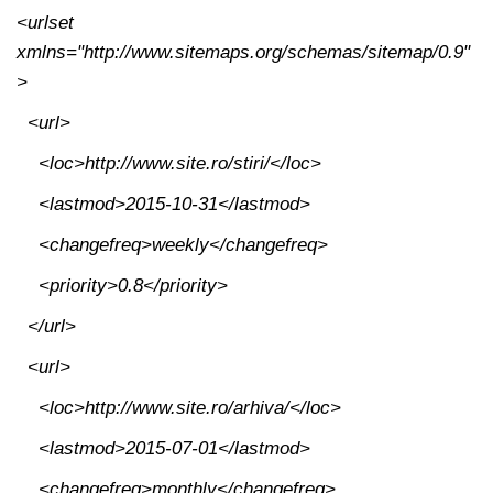
<urlset
xmlns="http://www.sitemaps.org/schemas/sitemap/0.9"
>
<url>
<loc>http://www.site.ro/stiri/</loc>
<lastmod>2015-10-31</lastmod>
<changefreq>weekly</changefreq>
<priority>0.8</priority>
</url>
<url>
<loc>http://www.site.ro/arhiva/</loc>
<lastmod>2015-07-01</lastmod>
<changefreq>monthly</changefreq>